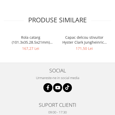
PRODUSE SIMILARE
Rola catarg
Capac delcou stivuitor
(101.3x35.28.5x21mm)
Hyster Clark Jungheinrich
stivuitor Clark - 10085636
motor Mazda - 10082925
167,27 Lei
171,50 Lei
SOCIAL
Urmareste-ne in social media
SUPORT CLIENTI
09:00 - 17:30