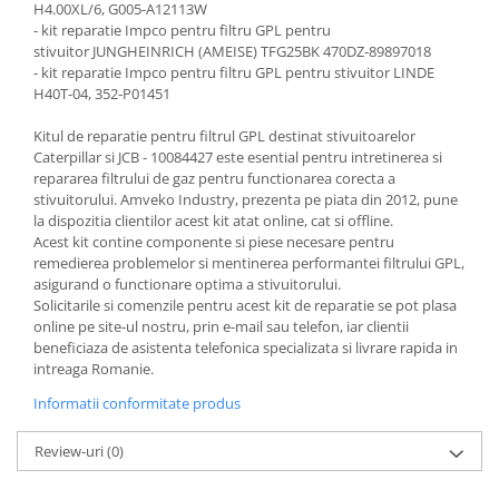
H4.00XL/6, G005-A12113W
- kit reparatie Impco pentru filtru GPL pentru
stivuitor JUNGHEINRICH (AMEISE) TFG25BK 470DZ-89897018
- kit reparatie Impco pentru filtru GPL pentru stivuitor LINDE
H40T-04, 352-P01451
Kitul de reparatie pentru filtrul GPL destinat stivuitoarelor
Caterpillar si JCB - 10084427 este esential pentru intretinerea si
repararea filtrului de gaz pentru functionarea corecta a
stivuitorului. Amveko Industry, prezenta pe piata din 2012, pune
la dispozitia clientilor acest kit atat online, cat si offline.
Acest kit contine componente si piese necesare pentru
remedierea problemelor si mentinerea performantei filtrului GPL,
asigurand o functionare optima a stivuitorului.
Solicitarile si comenzile pentru acest kit de reparatie se pot plasa
online pe site-ul nostru, prin e-mail sau telefon, iar clientii
beneficiaza de asistenta telefonica specializata si livrare rapida in
intreaga Romanie.
Informatii conformitate produs
Review-uri
(0)