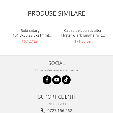
PRODUSE SIMILARE
Rola catarg
Capac delcou stivuitor
(101.3x35.28.5x21mm)
Hyster Clark Jungheinrich
stivuitor Clark - 10085636
motor Mazda - 10082925
167,27 Lei
171,50 Lei
SOCIAL
Urmareste-ne in social media
SUPORT CLIENTI
09:00 - 17:30
0727 156 462