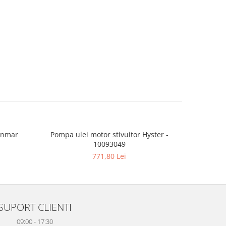
anmar
Pompa ulei motor stivuitor Hyster -
Pompa ulei
10093049
771,80 Lei
SUPORT CLIENTI
09:00 - 17:30