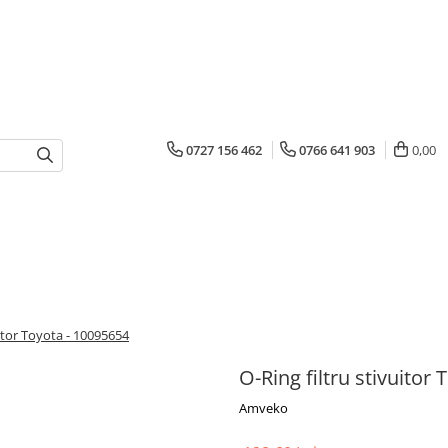
0727 156 462
0766 641 903
0,00
uitor Toyota - 10095654
O-Ring filtru stivuitor
Amveko