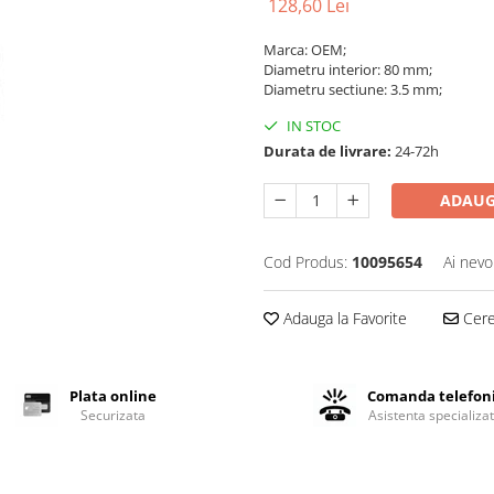
128,60 Lei
Marca: OEM;
Diametru interior: 80 mm;
Diametru sectiune: 3.5 mm;
IN STOC
Durata de livrare:
24-72h
ADAUG
Cod Produs:
10095654
Ai nevo
Adauga la Favorite
Cere 
Plata online
Comanda telefon
Securizata
Asistenta specializa