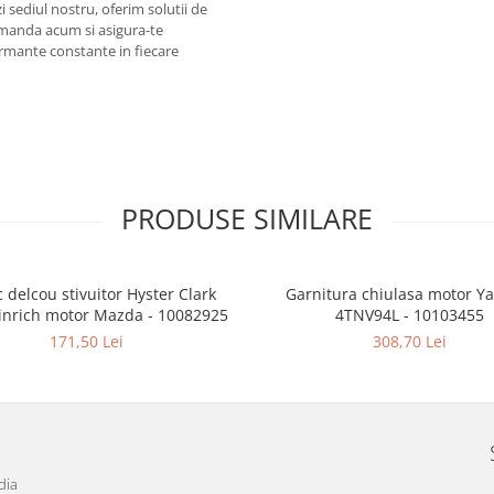
ezi sediul nostru, oferim solutii de
 comanda acum si asigura-te
formante constante in fiecare
PRODUSE SIMILARE
 delcou stivuitor Hyster Clark
Garnitura chiulasa motor Y
inrich motor Mazda - 10082925
4TNV94L - 10103455
171,50 Lei
308,70 Lei
dia