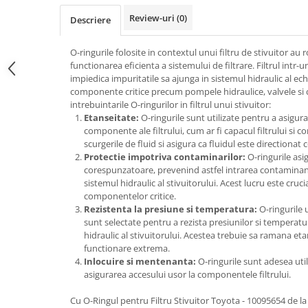
Cardan
Casete directie
Review-uri
(0)
Descriere
Ambreiaj
Fuzete
Convertizoare
Bielete
O-ringurile folosite in contextul unui filtru de stivuitor au 
Alte piese transmisie
Capete de bara
functionarea eficienta a sistemului de filtrare. Filtrul intr-u
impiedica impuritatile sa ajunga in sistemul hidraulic al ec
Alimentare
Pivoti directie
componente critice precum pompele hidraulice, valvele si cil
Alte piese sistem directie
Pompe alimentare
intrebuintarile O-ringurilor in filtrul unui stivuitor:
Etanseitate:
O-ringurile sunt utilizate pentru a asigura
Pompe injectie
componente ale filtrului, cum ar fi capacul filtrului si co
Pompe amorsare
scurgerile de fluid si asigura ca fluidul este directionat c
Protectie impotriva contaminarilor:
O-ringurile asi
Pompe combustibil
corespunzatoare, prevenind astfel intrarea contaminantilor
Duze injector
sistemul hidraulic al stivuitorului. Acest lucru este cruc
Vaporizatoare
componentelor critice.
Rezistenta la presiune si temperatura:
O-ringurile ut
Solenoid
sunt selectate pentru a rezista presiunilor si temperatur
Carburator
hidraulic al stivuitorului. Acestea trebuie sa ramana etan
Alte piese alimentare
functionare extrema.
Inlocuire si mentenanta:
O-ringurile sunt adesea uti
Caroserie
asigurarea accesului usor la componentele filtrului.
Kit-uri
Cu O-Ringul pentru Filtru Stivuitor Toyota - 10095654 de la
Uleiuri