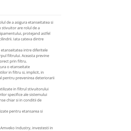
rolul de a asigura etanseitatea si
n stivuitor are rolul de a
hipamentului, protejand astfel
indrii. Iata cateva dintre
 etanseitatea intre diferitele
rpul filtrului. Aceasta previne
orect prin filtru.
gura o etanseitate
 in filtru si, implicit, in
ial pentru prevenirea deteriorarii
ilizate in filtrul stivuitorului
ilor specifice ale sistemului
se chiar si in conditii de
lizate pentru etansarea si
 Amveko Industry, investesti in