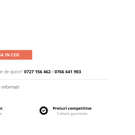
A IN COS
ie de ajutor?
0727 156 462
/
0766 641 903
informatii
ic
Preturi competitive
ta
Calitate garantata