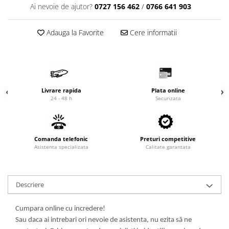
Ai nevoie de ajutor?
0727 156 462
/
0766 641 903
Cardan
Casete directie
Ambreiaj
Fuzete
Adauga la Favorite
Cere informatii
Convertizoare
Bielete
Alte piese transmisie
Capete de bara
Alimentare
Pivoti directie
Alte piese sistem directie
Pompe alimentare
Pompe injectie
Livrare rapida
Plata online
24 - 48 h
Securizata
Pompe amorsare
Pompe combustibil
Duze injector
Comanda telefonic
Preturi competitive
Vaporizatoare
Asistenta specializata
Calitate garantata
Solenoid
Carburator
Alte piese alimentare
Descriere
Caroserie
Cumpara online cu incredere!
Kit-uri
Sau daca ai intrebari ori nevoie de asistenta, nu ezita să ne
Uleiuri