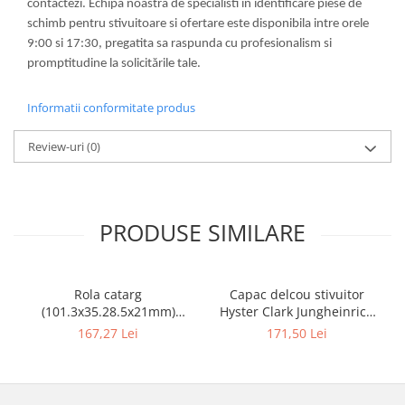
contactezi. Echipa noastra de specialisti in identificare piese de
schimb pentru stivuitoare si ofertare este disponibila intre orele
9:00 si 17:30, pregatita sa raspunda cu profesionalism si
promptitudine la solicitările tale.
Informatii conformitate produs
Review-uri
(0)
PRODUSE SIMILARE
Rola catarg
Capac delcou stivuitor
(101.3x35.28.5x21mm)
Hyster Clark Jungheinrich
stivuitor Clark - 10085636
motor Mazda - 10082925
167,27 Lei
171,50 Lei