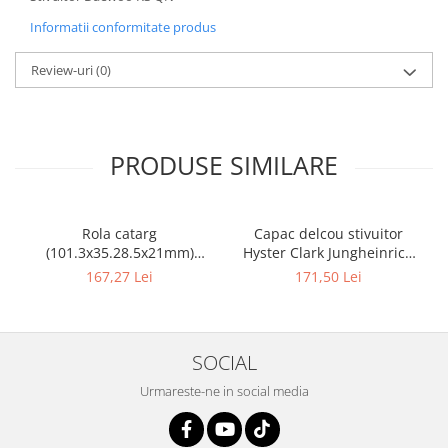
Informatii conformitate produs
Review-uri
(0)
PRODUSE SIMILARE
Rola catarg
Capac delcou stivuitor
(101.3x35.28.5x21mm)
Hyster Clark Jungheinrich
stivuitor Clark - 10085636
motor Mazda - 10082925
167,27 Lei
171,50 Lei
SOCIAL
Urmareste-ne in social media