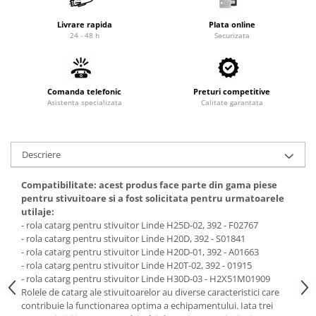
Cardan
Casete directie
Livrare rapida
Plata online
Ambreiaj
Fuzete
24 - 48 h
Securizata
Convertizoare
Bielete
Alte piese transmisie
Capete de bara
Alimentare
Pivoti directie
Comanda telefonic
Preturi competitive
Alte piese sistem directie
Asistenta specializata
Calitate garantata
Pompe alimentare
Pompe injectie
Pompe amorsare
Descriere
Pompe combustibil
Duze injector
Compatibilitate: acest produs face parte din gama piese
Vaporizatoare
pentru stivuitoare si a fost solicitata pentru urmatoarele
utilaje:
Solenoid
- rola catarg pentru stivuitor Linde H25D-02, 392 - F02767
Carburator
- rola catarg pentru stivuitor Linde H20D, 392 - S01841
- rola catarg pentru stivuitor Linde H20D-01, 392 - A01663
Alte piese alimentare
- rola catarg pentru stivuitor Linde H20T-02, 392 - 01915
Caroserie
- rola catarg pentru stivuitor Linde H30D-03 - H2X51M01909
Rolele de catarg ale stivuitoarelor au diverse caracteristici care
Kit-uri
contribuie la functionarea optima a echipamentului. Iata trei
Uleiuri