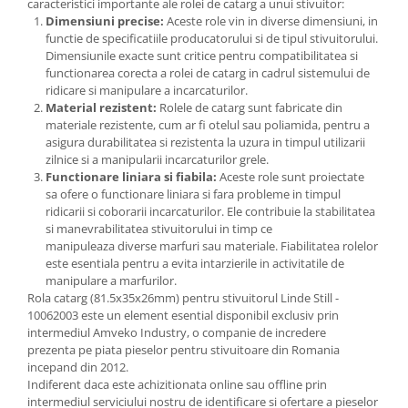
caracteristici importante ale rolei de catarg a unui stivuitor:
Dimensiuni precise:
Aceste role vin in diverse dimensiuni, in
functie de specificatiile producatorului si de tipul stivuitorului.
Dimensiunile exacte sunt critice pentru compatibilitatea si
functionarea corecta a rolei de catarg in cadrul sistemului de
ridicare si manipulare a incarcaturilor.
Material rezistent:
Rolele de catarg sunt fabricate din
materiale rezistente, cum ar fi otelul sau poliamida, pentru a
asigura durabilitatea si rezistenta la uzura in timpul utilizarii
zilnice si a manipularii incarcaturilor grele.
Functionare liniara si fiabila:
Aceste role sunt proiectate
sa ofere o functionare liniara si fara probleme in timpul
ridicarii si coborarii incarcaturilor. Ele contribuie la stabilitatea
si manevrabilitatea stivuitorului in timp ce
manipuleaza diverse marfuri sau materiale. Fiabilitatea rolelor
este esentiala pentru a evita intarzierile in activitatile de
manipulare a marfurilor.
Rola catarg (81.5x35x26mm) pentru stivuitorul Linde Still -
10062003 este un element esential disponibil exclusiv prin
intermediul Amveko Industry, o companie de incredere
prezenta pe piata pieselor pentru stivuitoare din Romania
incepand din 2012.
Indiferent daca este achizitionata online sau offline prin
intermediul serviciului nostru de identificare si ofertare a pieselor