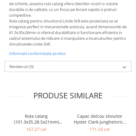
de schimb, aceasta rola catarg ofera clientilor nostri o solutie
durabila si de calitate, cu un focus pe livrare rapida si preturi
competitive.
Rola catarg pentru stivuitorul Linde Still este proiectata sa se
integreze perfect in mecanismele acestuia, avand dimensiunile de
81.5x35x26mm si oferind durabilitate si functionare eficienta in
cadrul sistemului de ridicare si manipulare a incarcaturilor pentru
stivuitoarele Linde Still.
Informatii conformitate produs
Review-uri
(0)
PRODUSE SIMILARE
Rola catarg
Capac delcou stivuitor
(101.3x35.28.5x21mm)
Hyster Clark Jungheinrich
stivuitor Clark - 10085636
motor Mazda - 10082925
167,27 Lei
171,50 Lei