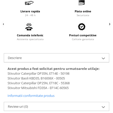
Cardan
Casete directie
Ambreiaj
Fuzete
Livrare rapida
Plata online
24 - 48 h
Securizata
Convertizoare
Bielete
Alte piese transmisie
Capete de bara
Alimentare
Pivoti directie
Comanda telefonic
Preturi competitive
Alte piese sistem directie
Pompe alimentare
Asistenta specializata
Calitate garantata
Pompe injectie
Pompe amorsare
Pompe combustibil
Descriere
Duze injector
Acest produs a fost solicitat pentru urmatoarele utilaje:
Vaporizatoare
Stivuitor Caterpillar DP35N, ET14E - 50198
Solenoid
Stivuitor Baoli KBD35, B16006X - 00505
Stivuitor Caterpillar DP25N, ET18C - 55368
Carburator
Stivuitor Mitsubishi FD35A - EF14C-60565
Alte piese alimentare
Informatii conformitate produs
Caroserie
Kit-uri
Review-uri
(0)
Uleiuri