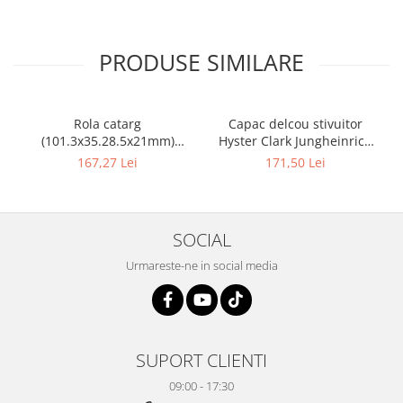
PRODUSE SIMILARE
Rola catarg
Capac delcou stivuitor
(101.3x35.28.5x21mm)
Hyster Clark Jungheinrich
stivuitor Clark - 10085636
motor Mazda - 10082925
167,27 Lei
171,50 Lei
SOCIAL
Urmareste-ne in social media
SUPORT CLIENTI
09:00 - 17:30