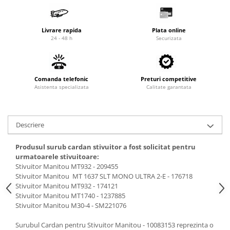
Cardan
Casete directie
Ambreiaj
Fuzete
Livrare rapida
Plata online
Convertizoare
Bielete
24 - 48 h
Securizata
Alte piese transmisie
Capete de bara
Alimentare
Pivoti directie
Alte piese sistem directie
Pompe alimentare
Comanda telefonic
Preturi competitive
Asistenta specializata
Calitate garantata
Pompe injectie
Pompe amorsare
Pompe combustibil
Descriere
Duze injector
Vaporizatoare
Produsul surub cardan stivuitor a fost solicitat pentru
urmatoarele stivuitoare:
Solenoid
Stivuitor Manitou MT932 - 209455
Carburator
Stivuitor Manitou MT 1637 SLT MONO ULTRA 2-E - 176718
Alte piese alimentare
Stivuitor Manitou MT932 - 174121
Stivuitor Manitou MT1740 - 1237885
Caroserie
Stivuitor Manitou M30-4 - SM221076
Kit-uri
Surubul Cardan pentru Stivuitor Manitou - 10083153 reprezinta o
Uleiuri