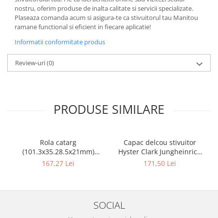
nostru, oferim produse de inalta calitate si servicii specializate.
Plaseaza comanda acum si asigura-te ca stivuitorul tau Manitou
ramane functional si eficient in fiecare aplicatie!
Informatii conformitate produs
Review-uri
(0)
PRODUSE SIMILARE
Rola catarg
Capac delcou stivuitor
(101.3x35.28.5x21mm)
Hyster Clark Jungheinrich
stivuitor Clark - 10085636
motor Mazda - 10082925
167,27 Lei
171,50 Lei
SOCIAL