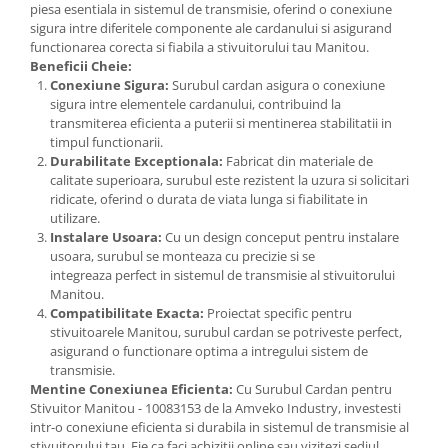
piesa esentiala in sistemul de transmisie, oferind o conexiune
sigura intre diferitele componente ale cardanului si asigurand
functionarea corecta si fiabila a stivuitorului tau Manitou.
Beneficii Cheie:
Conexiune Sigura:
Surubul cardan asigura o conexiune
sigura intre elementele cardanului, contribuind la
transmiterea eficienta a puterii si mentinerea stabilitatii in
timpul functionarii.
Durabilitate Exceptionala:
Fabricat din materiale de
calitate superioara, surubul este rezistent la uzura si solicitari
ridicate, oferind o durata de viata lunga si fiabilitate in
utilizare.
Instalare Usoara:
Cu un design conceput pentru instalare
usoara, surubul se monteaza cu precizie si se
integreaza perfect in sistemul de transmisie al stivuitorului
Manitou.
Compatibilitate Exacta:
Proiectat specific pentru
stivuitoarele Manitou, surubul cardan se potriveste perfect,
asigurand o functionare optima a intregului sistem de
transmisie.
Mentine Conexiunea Eficienta:
Cu Surubul Cardan pentru
Stivuitor Manitou - 10083153 de la Amveko Industry, investesti
intr-o conexiune eficienta si durabila in sistemul de transmisie al
stivuitorului tau. Fie ca faci achizitii online sau vizitezi sediul