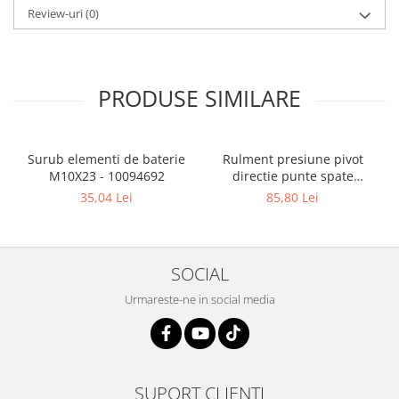
Review-uri
(0)
PRODUSE SIMILARE
Surub elementi de baterie
Rulment presiune pivot
M10X23 - 10094692
directie punte spate
stivuitor TCM - 10088221
35,04 Lei
85,80 Lei
SOCIAL
Urmareste-ne in social media
SUPORT CLIENTI