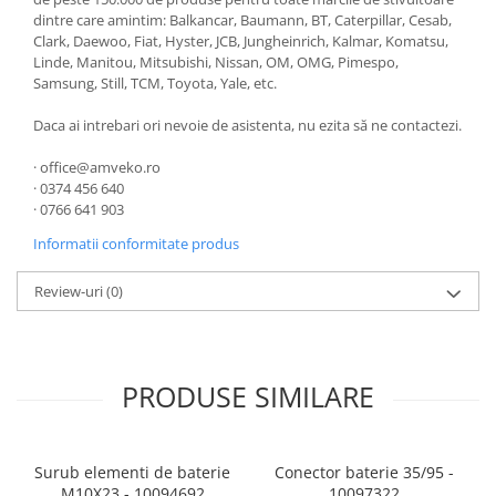
dintre care amintim: Balkancar, Baumann, BT, Caterpillar, Cesab,
Clark, Daewoo, Fiat, Hyster, JCB, Jungheinrich, Kalmar, Komatsu,
Linde, Manitou, Mitsubishi, Nissan, OM, OMG, Pimespo,
Samsung, Still, TCM, Toyota, Yale, etc.
Daca ai intrebari ori nevoie de asistenta, nu ezita să ne contactezi.
· office@amveko.ro
· 0374 456 640
· 0766 641 903
Informatii conformitate produs
Review-uri
(0)
PRODUSE SIMILARE
Surub elementi de baterie
Conector baterie 35/95 -
M10X23 - 10094692
10097322