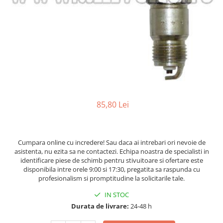
Caroserie Balkancar
Tip 350
Filtre ulei motor
Semnale acustice
Tip 351
Filtre transmisie
Alte piese sistem electric
Filtre hidraulice
Sistem franare
Tip 352
Punte fata
Pompe frana
Tip 353
Planetare
Cilindri frana
Tip 386
Butuci
Pistoane frana
Tip 392
Grup diferential
Saboti frana
Tip 391
Alte piese punte fata
Placute frana
85,80 Lei
Tip 393
Catarg
Tamburi frana
Cabluri frana de mana
Tip 394
Role catarg
Alte piese sistem franare
Prelungitoare furci
Tip 396
Cumpara online cu incredere! Sau daca ai intrebari ori nevoie de
Sistem hidraulic
Glisiere
asistenta, nu ezita sa ne contactezi. Echipa noastra de specialisti in
identificare piese de schimb pentru stivuitoare si ofertare este
Lanturi catarg
Pompe hidraulice
disponibila intre orele 9:00 si 17:30, pregatita sa raspunda cu
Alte piese catarg
Distribuitoare hidraulice
profesionalism si promptitudine la solicitarile tale.
Transmisie
Alte piese sistem hidraulic
IN STOC
Sistem directie
Pompe transmisie
Durata de livrare:
24-48 h
Discuri transmisie
Cilindri directie