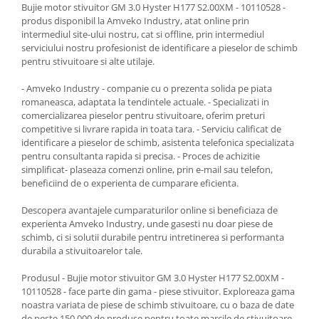
Bujie motor stivuitor GM 3.0 Hyster H177 S2.00XM - 10110528 -
produs disponibil la Amveko Industry, atat online prin
intermediul site-ului nostru, cat si offline, prin intermediul
serviciului nostru profesionist de identificare a pieselor de schimb
pentru stivuitoare si alte utilaje.
- Amveko Industry - companie cu o prezenta solida pe piata
romaneasca, adaptata la tendintele actuale. - Specializati in
comercializarea pieselor pentru stivuitoare, oferim preturi
competitive si livrare rapida in toata tara. - Serviciu calificat de
identificare a pieselor de schimb, asistenta telefonica specializata
pentru consultanta rapida si precisa. - Proces de achizitie
simplificat- plaseaza comenzi online, prin e-mail sau telefon,
beneficiind de o experienta de cumparare eficienta.
Descopera avantajele cumparaturilor online si beneficiaza de
experienta Amveko Industry, unde gasesti nu doar piese de
schimb, ci si solutii durabile pentru intretinerea si performanta
durabila a stivuitoarelor tale.
Produsul - Bujie motor stivuitor GM 3.0 Hyster H177 S2.00XM -
10110528 - face parte din gama - piese stivuitor. Exploreaza gama
noastra variata de piese de schimb stivuitoare, cu o baza de date
de peste 150.000 de produse pentru toate marcile de stivuitoare