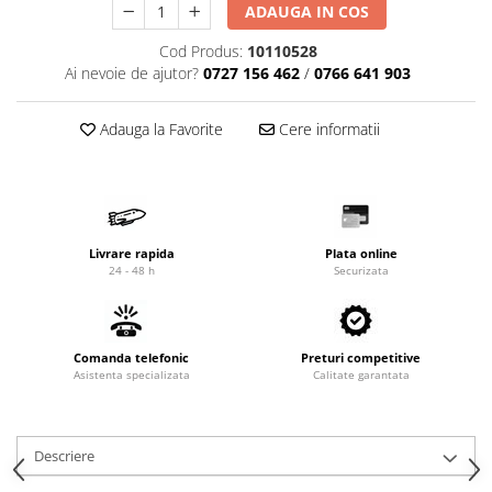
ADAUGA IN COS
Cardan
Casete directie
Ambreiaj
Fuzete
Cod Produs:
10110528
Ai nevoie de ajutor?
0727 156 462
/
0766 641 903
Convertizoare
Bielete
Alte piese transmisie
Capete de bara
Adauga la Favorite
Cere informatii
Alimentare
Pivoti directie
Alte piese sistem directie
Pompe alimentare
Pompe injectie
Pompe amorsare
Pompe combustibil
Livrare rapida
Plata online
24 - 48 h
Securizata
Duze injector
Vaporizatoare
Solenoid
Comanda telefonic
Preturi competitive
Carburator
Asistenta specializata
Calitate garantata
Alte piese alimentare
Caroserie
Descriere
Kit-uri
Uleiuri