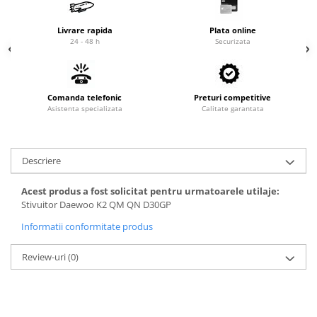
Cardan
Casete directie
Ambreiaj
Fuzete
Livrare rapida
Plata online
24 - 48 h
Securizata
Convertizoare
Bielete
Alte piese transmisie
Capete de bara
Alimentare
Pivoti directie
Comanda telefonic
Preturi competitive
Alte piese sistem directie
Pompe alimentare
Asistenta specializata
Calitate garantata
Pompe injectie
Pompe amorsare
Descriere
Pompe combustibil
Duze injector
Acest produs a fost solicitat pentru urmatoarele utilaje:
Vaporizatoare
Stivuitor Daewoo K2 QM QN D30GP
Solenoid
Informatii conformitate produs
Carburator
Alte piese alimentare
Review-uri
(0)
Caroserie
Kit-uri
Uleiuri