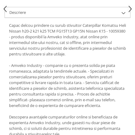
Descriere
Capac delcou prindere cu surub stivuitor Caterpillar Komatsu Heli
Nissan h20-2 k21 k25 TCM FG15T13 GP15N Nissan K15 - 10059380
- produs disponibil la Amveko Industry, atat online prin
intermediul site-ului nostru, cat si offline, prin intermediul
serviciului nostru profesionist de identificare a pieselor de schimb
pentru stivuitoare si alte utilaje.
- Amveko Industry - companie cu o prezenta solida pe piata
romaneasca, adaptata la tendintele actuale. - Specializati in
comercializarea pieselor pentru stivuitoare, oferim preturi
competitive si livrare rapida in toata tara. - Serviciu calificat de
identificare a pieselor de schimb, asistenta telefonica specializata
pentru consultanta rapida si precisa. - Proces de achizitie
simplificat- plaseaza comenzi online, prin e-mail sau telefon,
beneficiind de o experienta de cumparare eficienta.
Descopera avantajele cumparaturilor online si beneficiaza de
experienta Amveko Industry, unde gasesti nu doar piese de
schimb, ci si solutii durabile pentru intretinerea si performanta
durabila a stivuitoarelor tale.