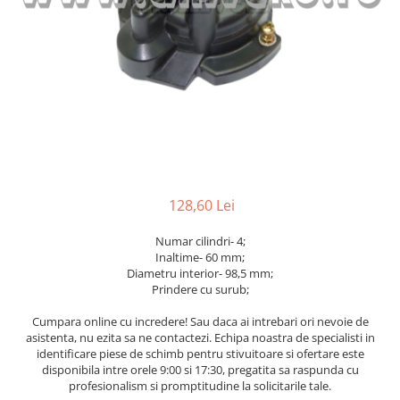
Caroserie Balkancar
Tip 350
Filtre ulei motor
Semnale acustice
Tip 351
Filtre transmisie
Alte piese sistem electric
Filtre hidraulice
Sistem franare
Tip 352
Punte fata
Pompe frana
Tip 353
Planetare
Cilindri frana
Tip 386
Butuci
Pistoane frana
Tip 392
Grup diferential
Saboti frana
Tip 391
Alte piese punte fata
Placute frana
Tip 393
Catarg
Tamburi frana
128,60 Lei
Cabluri frana de mana
Tip 394
Role catarg
Numar cilindri- 4;
Alte piese sistem franare
Prelungitoare furci
Tip 396
Inaltime- 60 mm;
Sistem hidraulic
Glisiere
Diametru interior- 98,5 mm;
Prindere cu surub;
Lanturi catarg
Pompe hidraulice
Alte piese catarg
Distribuitoare hidraulice
Cumpara online cu incredere! Sau daca ai intrebari ori nevoie de
asistenta, nu ezita sa ne contactezi. Echipa noastra de specialisti in
Transmisie
Alte piese sistem hidraulic
identificare piese de schimb pentru stivuitoare si ofertare este
Sistem directie
Pompe transmisie
disponibila intre orele 9:00 si 17:30, pregatita sa raspunda cu
profesionalism si promptitudine la solicitarile tale.
Discuri transmisie
Cilindri directie