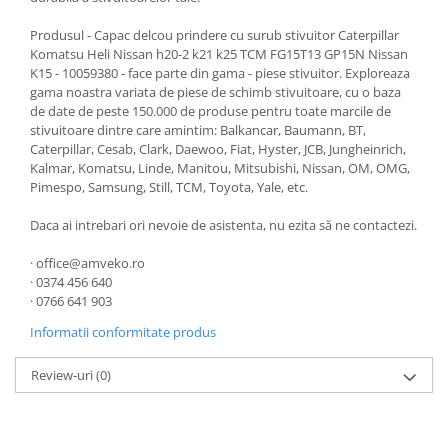
Produsul - Capac delcou prindere cu surub stivuitor Caterpillar
Komatsu Heli Nissan h20-2 k21 k25 TCM FG15T13 GP15N Nissan
K15 - 10059380 - face parte din gama - piese stivuitor. Exploreaza
gama noastra variata de piese de schimb stivuitoare, cu o baza
de date de peste 150.000 de produse pentru toate marcile de
stivuitoare dintre care amintim: Balkancar, Baumann, BT,
Caterpillar, Cesab, Clark, Daewoo, Fiat, Hyster, JCB, Jungheinrich,
Kalmar, Komatsu, Linde, Manitou, Mitsubishi, Nissan, OM, OMG,
Pimespo, Samsung, Still, TCM, Toyota, Yale, etc.
Daca ai intrebari ori nevoie de asistenta, nu ezita să ne contactezi.
· office@amveko.ro
· 0374 456 640
· 0766 641 903
Informatii conformitate produs
Review-uri
(0)