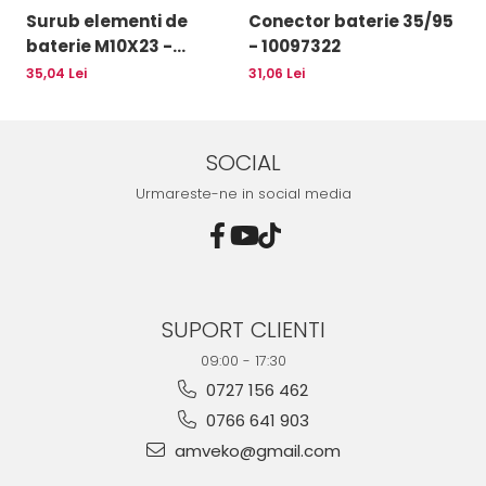
Surub elementi de
Conector baterie 35/95
B
baterie M10X23 -
- 10097322
1
10094692
1
35,04 Lei
31,06 Lei
60
SOCIAL
Urmareste-ne in social media
SUPORT CLIENTI
09:00 - 17:30
0727 156 462
0766 641 903
amveko@gmail.com