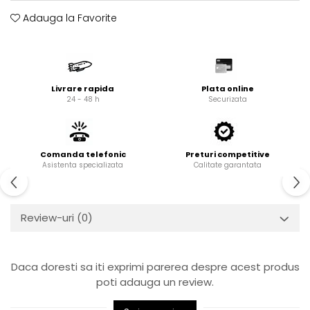
Cardan
Casete directie
Adauga la Favorite
Ambreiaj
Fuzete
Convertizoare
Bielete
Alte piese transmisie
Capete de bara
Alimentare
Pivoti directie
Livrare rapida
Plata online
24 - 48 h
Securizata
Alte piese sistem directie
Pompe alimentare
Pompe injectie
Pompe amorsare
Comanda telefonic
Preturi competitive
Pompe combustibil
Asistenta specializata
Calitate garantata
Duze injector
Vaporizatoare
Solenoid
Review-uri
(0)
Carburator
Alte piese alimentare
Daca doresti sa iti exprimi parerea despre acest produs
Caroserie
poti adauga un review.
Kit-uri