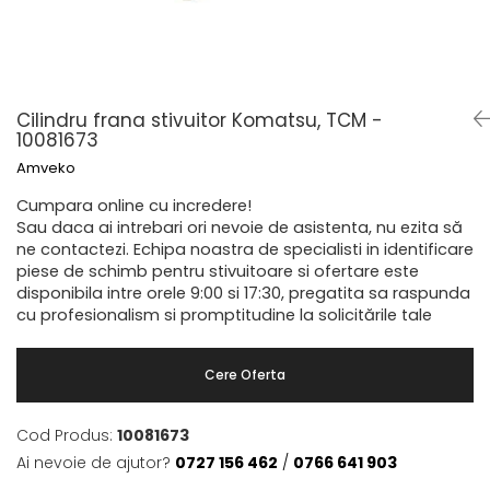
Caroserie Balkancar
Tip 350
Filtre ulei motor
Semnale acustice
Tip 351
Filtre transmisie
Alte piese sistem electric
Filtre hidraulice
Sistem franare
Tip 352
Punte fata
Pompe frana
Tip 353
Cilindru frana stivuitor Komatsu, TCM -
Planetare
Cilindri frana
Tip 386
10081673
Butuci
Pistoane frana
Amveko
Tip 392
Grup diferential
Saboti frana
Tip 391
Cumpara online cu incredere!
Alte piese punte fata
Placute frana
Sau daca ai intrebari ori nevoie de asistenta, nu ezita să
Tip 393
Catarg
Tamburi frana
ne contactezi. Echipa noastra de specialisti in identificare
Cabluri frana de mana
piese de schimb pentru stivuitoare si ofertare este
Tip 394
Role catarg
disponibila intre orele 9:00 si 17:30, pregatita sa raspunda
Alte piese sistem franare
Prelungitoare furci
Tip 396
cu profesionalism si promptitudine la solicitările tale
Sistem hidraulic
Glisiere
Lanturi catarg
Pompe hidraulice
Cere Oferta
Alte piese catarg
Distribuitoare hidraulice
Transmisie
Alte piese sistem hidraulic
Cod Produs:
10081673
Sistem directie
Pompe transmisie
Ai nevoie de ajutor?
0727 156 462
/
0766 641 903
Discuri transmisie
Cilindri directie