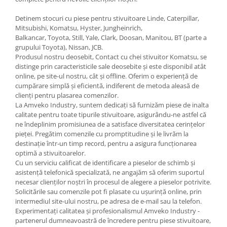
Detinem stocuri cu piese pentru stivuitoare Linde, Caterpillar,
Mitsubishi, Komatsu, Hyster, Jungheinrich,
Balkancar, Toyota, Still, Yale, Clark, Doosan, Manitou, BT (parte a
grupului Toyota), Nissan, JCB.
Produsul nostru deosebit, Contact cu chei stivuitor Komatsu, se
distinge prin caracteristicile sale deosebite și este disponibil atât
online, pe site-ul nostru, cât și offline. Oferim o experiență de
cumpărare simplă și eficientă, indiferent de metoda aleasă de
clienți pentru plasarea comenzilor.
La Amveko Industry, suntem dedicați să furnizăm piese de inalta
calitate pentru toate tipurile stivuitoare, asigurându-ne astfel că
ne îndeplinim promisiunea de a satisface diversitatea cerințelor
pieței. Pregătim comenzile cu promptitudine și le livrăm la
destinație într-un timp record, pentru a asigura funcționarea
optimă a stivuitoarelor.
Cu un serviciu calificat de identificare a pieselor de schimb și
asistență telefonică specializată, ne angajăm să oferim suportul
necesar clienților noștri în procesul de alegere a pieselor potrivite.
Solicitările sau comenzile pot fi plasate cu ușurință online, prin
intermediul site-ului nostru, pe adresa de e-mail sau la telefon.
Experimentați calitatea și profesionalismul Amveko Industry -
partenerul dumneavoastră de încredere pentru piese stivuitoare,