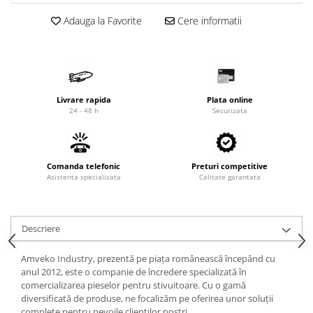
Cardan
Casete directie
Adauga la Favorite
Cere informatii
Ambreiaj
Fuzete
Convertizoare
Bielete
Alte piese transmisie
Capete de bara
Alimentare
Pivoti directie
Livrare rapida
Plata online
Alte piese sistem directie
Pompe alimentare
24 - 48 h
Securizata
Pompe injectie
Pompe amorsare
Pompe combustibil
Comanda telefonic
Preturi competitive
Asistenta specializata
Duze injector
Calitate garantata
Vaporizatoare
Solenoid
Descriere
Carburator
Alte piese alimentare
Amveko Industry, prezentă pe piața românească începând cu
Caroserie
anul 2012, este o companie de încredere specializată în
comercializarea pieselor pentru stivuitoare. Cu o gamă
Kit-uri
diversificată de produse, ne focalizăm pe oferirea unor soluții
complete pentru nevoile clienților noștri.
Uleiuri