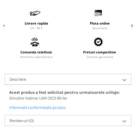
Cardan
Casete directie
Ambreiaj
Fuzete
Convertizoare
Bielete
Livrare rapida
Plata online
Alte piese transmisie
Capete de bara
24 - 48 h
Securizata
Alimentare
Pivoti directie
Alte piese sistem directie
Pompe alimentare
Comanda telefonic
Preturi competitive
Pompe injectie
Asistenta specializata
Calitate garantata
Pompe amorsare
Pompe combustibil
Duze injector
Descriere
Vaporizatoare
Acest produs a fost solicitat pentru urmatoarele utilaje:
Solenoid
Stivuitor Kalmar LMV DCD 80-9a
Carburator
Informatii conformitate produs
Alte piese alimentare
Caroserie
Review-uri
(0)
Kit-uri
Uleiuri