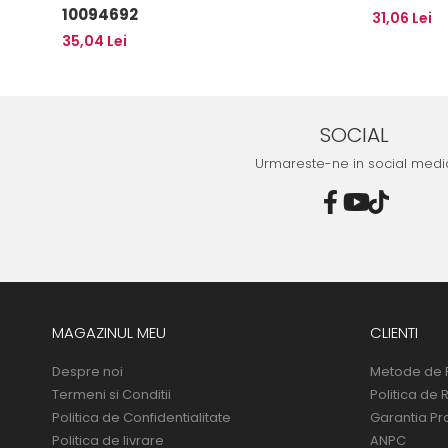
10094692
31,06 Lei
35,04 Lei
SOCIAL
Urmareste-ne in social medi
MAGAZINUL MEU
CLIENTI
Despre noi
Metode de 
Termeni si Conditii
Politica de 
Politica de Confidentialitate
Garantia Pr
Politica de livrare
ANPC