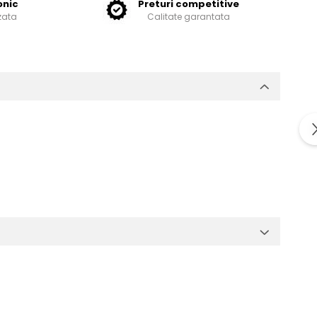
onic
Preturi competitive
zata
Calitate garantata