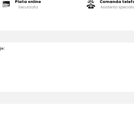
Plata online
Comanda telef
Securizata
Asistenta speciali
je: