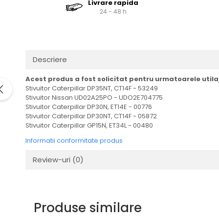
Livrare rapida
Cardan
Casete directie
24 - 48 h
Ambreiaj
Fuzete
Convertizoare
Bielete
Alte piese transmisie
Capete de bara
Alimentare
Pivoti directie
Descriere
Alte piese sistem directie
Pompe alimentare
Acest produs a fost solicitat pentru urmatoarele utila
Pompe injectie
Stivuitor Caterpillar DP35NT, CT14F - 53249
Stivuitor Nissan UD02A25PO - UDO2E704775
Pompe amorsare
Stivuitor Caterpillar DP30N, ET14E - 00776
Pompe combustibil
Stivuitor Caterpillar DP30NT, CT14F - 05872
Duze injector
Stivuitor Caterpillar GP15N, ET34L - 00480
Vaporizatoare
Informatii conformitate produs
Solenoid
Review-uri
(0)
Carburator
Alte piese alimentare
Caroserie
Kit-uri
Produse similare