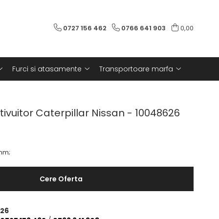
0727 156 462
0766 641 903
0,00
Furci si atasamente
Transportoare marfa
stivuitor Caterpillar Nissan - 10048626
 mm;
Cere Oferta
26