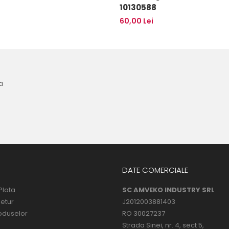
10130588
60,00 Lei
a
DATE COMERCIALE
Plata
SC AMVEKO INDUSTRY SRL
Retur
J2012003881403
oduselor
RO 30027237
Strada Sinei, nr. 4, sect 5,