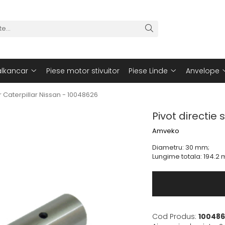
alkancar
Piese motor stivuitor
Piese Linde
Anvelope
tor Caterpillar Nissan - 10048626
Pivot directie 
Amveko
Diametru: 30 mm;
Lungime totala: 194.2
Cod Produs:
100486