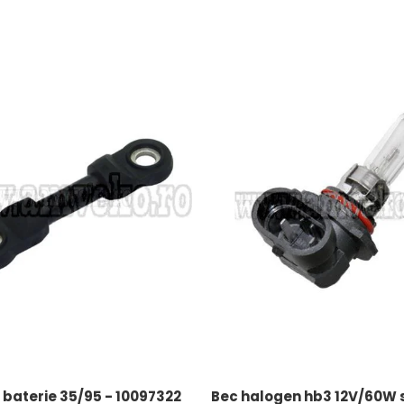
baterie 35/95 - 10097322
Bec halogen hb3 12V/60W st