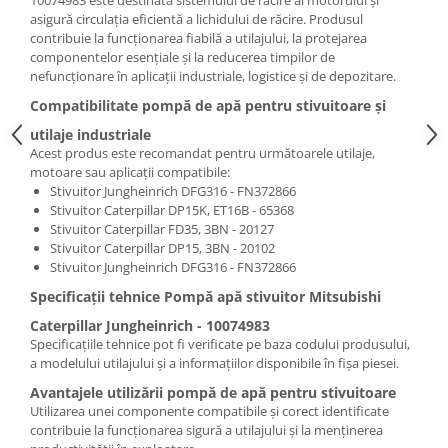
10074983 este destinată sistemului de răcire al motorului și
asigură circulația eficientă a lichidului de răcire. Produsul
contribuie la funcționarea fiabilă a utilajului, la protejarea
componentelor esențiale și la reducerea timpilor de
nefuncționare în aplicații industriale, logistice și de depozitare.
Compatibilitate pompă de apă pentru stivuitoare și
utilaje industriale
Acest produs este recomandat pentru următoarele utilaje,
motoare sau aplicații compatibile:
Stivuitor Jungheinrich DFG316 - FN372866
Stivuitor Caterpillar DP15K, ET16B - 65368
Stivuitor Caterpillar FD35, 3BN - 20127
Stivuitor Caterpillar DP15, 3BN - 20102
Stivuitor Jungheinrich DFG316 - FN372866
Specificații tehnice Pompă apă stivuitor Mitsubishi
Caterpillar Jungheinrich - 10074983
Specificațiile tehnice pot fi verificate pe baza codului produsului,
a modelului utilajului și a informațiilor disponibile în fișa piesei.
Avantajele utilizării pompă de apă pentru stivuitoare
Utilizarea unei componente compatibile și corect identificate
contribuie la funcționarea sigură a utilajului și la menținerea