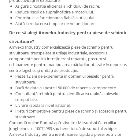
productivității în exploatare.
Asigură circulația eficientă a lichidului de răcire.
Reduce riscul de supraîncălzire a motorului.
Contribuie la funcționarea fiabilă a utilajului.
Ajută la reducerea timpilor de nefuncționare.
De ce să alegi Amveko Industry pentru piese de schimb
stivuitoare?
Amveko Industry comercializează piese de schimb pentru
stivuitoare, transpalete și utilaje industriale, accesorii și
componente pentru întreținere și reparații, precum și
echipamente pentru manipularea mărfurilor utilizate în depozite,
centre logistice și unități de producție.
Peste 12 ani de experiență în domeniul pieselor pentru
stivuitoare.
Bază de date cu peste 150.000 de repere și componente.
Consultanță tehnică pentru identificarea rapidă a pieselor
compatibile.
Livrare rapidă la nivel național.
Prețuri competitive pentru piese de schimb și accesorii pentru
stivuitoare.
Comandă online Pompă apă stivuitor Mitsubishi Caterpillar
Jungheinrich - 10074983 sau beneficiază de suportul echipei
Amveko Industry pentru identificarea rapidă a piesei potrivite