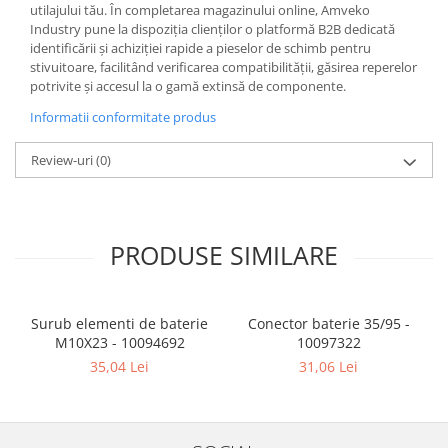
utilajului tău. În completarea magazinului online, Amveko
Industry pune la dispoziția clienților o platformă B2B dedicată
identificării și achiziției rapide a pieselor de schimb pentru
stivuitoare, facilitând verificarea compatibilității, găsirea reperelor
potrivite și accesul la o gamă extinsă de componente.
Informatii conformitate produs
Review-uri
(0)
PRODUSE SIMILARE
Surub elementi de baterie
Conector baterie 35/95 -
M10X23 - 10094692
10097322
35,04 Lei
31,06 Lei