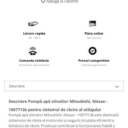
Adauga la Favorite
Cardan
Casete directie
Ambreiaj
Fuzete
Convertizoare
Bielete
Alte piese transmisie
Capete de bara
Livrare rapida
Plata online
Alimentare
Pivoti directie
24 - 48 h
Securizata
Alte piese sistem directie
Pompe alimentare
Pompe injectie
Pompe amorsare
Comanda telefonic
Preturi competitive
Asistenta specializata
Pompe combustibil
Calitate garantata
Duze injector
Vaporizatoare
Descriere
Solenoid
Carburator
Descriere Pompă apă stivuitor Mitsubishi, Nissan -
Alte piese alimentare
10077136 pentru sistemul de răcire al utilajului
Caroserie
Pompă apă stivuitor Mitsubishi, Nissan - 10077136 este destinată
Kit-uri
sistemului de răcire al motorului și asigură circulația eficientă a
lichidului de răcire. Produsul contribuie la funcționarea fiabilă a
Uleiuri