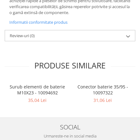
achiziției rapide a pieselor de schimb pentru stivuitoare, facilitând
verificarea compatibilității, găsirea reperelor potrivite și accesul la
o gamă extinsă de componente.
Informatii conformitate produs
Review-uri
(0)
PRODUSE SIMILARE
Surub elementi de baterie
Conector baterie 35/95 -
M10X23 - 10094692
10097322
35,04 Lei
31,06 Lei
SOCIAL
Urmareste-ne in social media