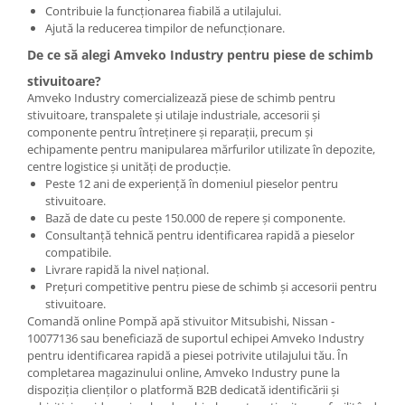
Contribuie la funcționarea fiabilă a utilajului.
Ajută la reducerea timpilor de nefuncționare.
De ce să alegi Amveko Industry pentru piese de schimb
stivuitoare?
Amveko Industry comercializează piese de schimb pentru
stivuitoare, transpalete și utilaje industriale, accesorii și
componente pentru întreținere și reparații, precum și
echipamente pentru manipularea mărfurilor utilizate în depozite,
centre logistice și unități de producție.
Peste 12 ani de experiență în domeniul pieselor pentru
stivuitoare.
Bază de date cu peste 150.000 de repere și componente.
Consultanță tehnică pentru identificarea rapidă a pieselor
compatibile.
Livrare rapidă la nivel național.
Prețuri competitive pentru piese de schimb și accesorii pentru
stivuitoare.
Comandă online Pompă apă stivuitor Mitsubishi, Nissan -
10077136 sau beneficiază de suportul echipei Amveko Industry
pentru identificarea rapidă a piesei potrivite utilajului tău. În
completarea magazinului online, Amveko Industry pune la
dispoziția clienților o platformă B2B dedicată identificării și