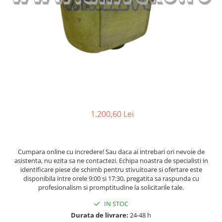
Caroserie Balkancar
Tip 350
Filtre ulei motor
Semnale acustice
Tip 351
Filtre transmisie
Alte piese sistem electric
Filtre hidraulice
Sistem franare
Tip 352
Punte fata
Pompe frana
Tip 353
Planetare
Cilindri frana
Tip 386
Butuci
Pistoane frana
Tip 392
Grup diferential
Saboti frana
Tip 391
Alte piese punte fata
Placute frana
Tip 393
Catarg
Tamburi frana
1.200,60 Lei
Cabluri frana de mana
Tip 394
Role catarg
Alte piese sistem franare
Prelungitoare furci
Tip 396
Sistem hidraulic
Glisiere
Cumpara online cu incredere! Sau daca ai intrebari ori nevoie de
asistenta, nu ezita sa ne contactezi. Echipa noastra de specialisti in
Lanturi catarg
Pompe hidraulice
identificare piese de schimb pentru stivuitoare si ofertare este
Alte piese catarg
Distribuitoare hidraulice
disponibila intre orele 9:00 si 17:30, pregatita sa raspunda cu
profesionalism si promptitudine la solicitarile tale.
Transmisie
Alte piese sistem hidraulic
Sistem directie
IN STOC
Pompe transmisie
Durata de livrare:
24-48 h
Discuri transmisie
Cilindri directie