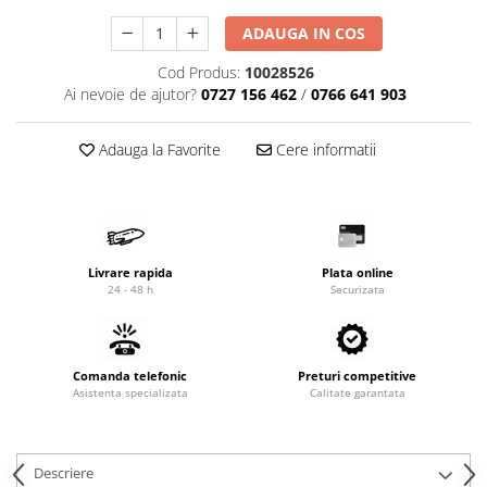
Cardan
Casete directie
ADAUGA IN COS
Ambreiaj
Fuzete
Cod Produs:
10028526
Convertizoare
Bielete
Ai nevoie de ajutor?
0727 156 462
/
0766 641 903
Alte piese transmisie
Capete de bara
Alimentare
Pivoti directie
Adauga la Favorite
Cere informatii
Alte piese sistem directie
Pompe alimentare
Pompe injectie
Pompe amorsare
Pompe combustibil
Livrare rapida
Plata online
Duze injector
24 - 48 h
Securizata
Vaporizatoare
Solenoid
Carburator
Comanda telefonic
Preturi competitive
Alte piese alimentare
Asistenta specializata
Calitate garantata
Caroserie
Kit-uri
Descriere
Uleiuri