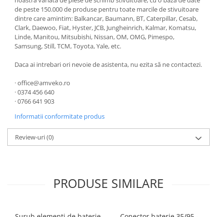
noastra variata de piese de schimb stivuitoare, cu o baza de date
de peste 150.000 de produse pentru toate marcile de stivuitoare
dintre care amintim: Balkancar, Baumann, BT, Caterpillar, Cesab,
Clark, Daewoo, Fiat, Hyster, JCB, Jungheinrich, Kalmar, Komatsu,
Linde, Manitou, Mitsubishi, Nissan, OM, OMG, Pimespo,
Samsung, Still, TCM, Toyota, Yale, etc.
Daca ai intrebari ori nevoie de asistenta, nu ezita să ne contactezi.
· office@amveko.ro
· 0374 456 640
· 0766 641 903
Informatii conformitate produs
Review-uri
(0)
PRODUSE SIMILARE
Surub elementi de baterie
Conector baterie 35/95 -