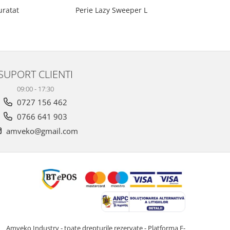
uratat
Perie Lazy Sweeper L
SUPORT CLIENTI
09:00 - 17:30
0727 156 462
0766 641 903
amveko@gmail.com
Amveko Industry - toate drepturile rezervate -
Platforma E-