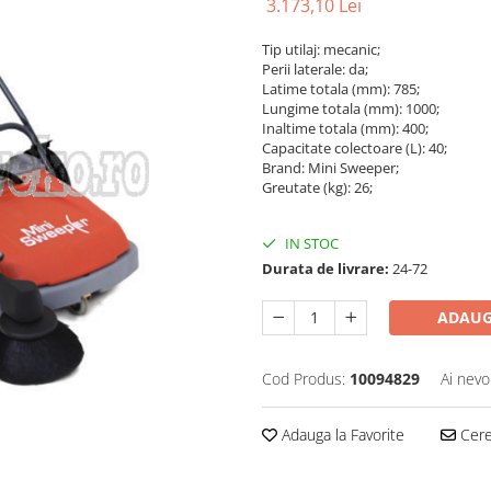
3.173,10 Lei
Tip utilaj: mecanic;
Perii laterale: da;
Latime totala (mm): 785;
Lungime totala (mm): 1000;
Inaltime totala (mm): 400;
Capacitate colectoare (L): 40;
Brand: Mini Sweeper;
Greutate (kg): 26;
IN STOC
Durata de livrare:
24-72
ADAUG
Cod Produs:
10094829
Ai nevo
Adauga la Favorite
Cere 