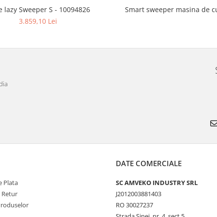
e lazy Sweeper S - 10094826
Smart sweeper masina de c
3.859,10 Lei
dia
DATE COMERCIALE
 Plata
SC AMVEKO INDUSTRY SRL
e Retur
J2012003881403
Produselor
RO 30027237
Strada Sinei, nr. 4, sect 5,