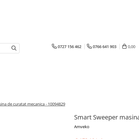
0727 156 462
0766 641 903
0,00
na de curatat mecanica - 10094829
Smart Sweeper masina
Amveko