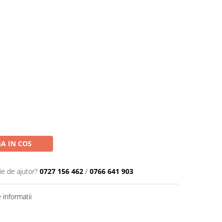
A IN COS
ie de ajutor?
0727 156 462
/
0766 641 903
informatii