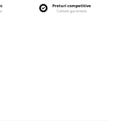
ic
Preturi competitive
ta
Calitate garantata