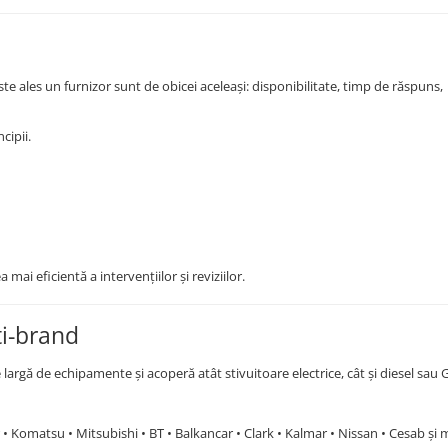
ste ales un furnizor sunt de obicei aceleași: disponibilitate, timp de răspuns,
cipii.
mai eficientă a intervențiilor și reviziilor.
ti-brand
rgă de echipamente și acoperă atât stivuitoare electrice, cât și diesel sau 
lar • Komatsu • Mitsubishi • BT • Balkancar • Clark • Kalmar • Nissan • Cesab și 