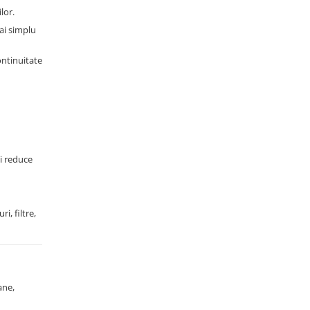
lor.
mai simplu
ontinuitate
și reduce
i, filtre,
ane,