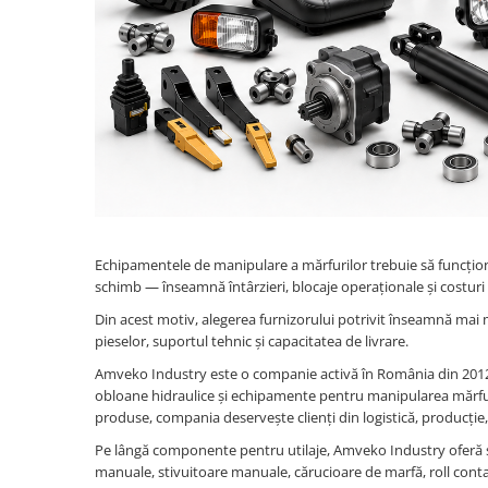
Cardan
Casete directie
Ambreiaj
Fuzete
Convertizoare
Bielete
Alte piese transmisie
Capete de bara
Alimentare
Pivoti directie
Alte piese sistem directie
Pompe alimentare
Pompe injectie
Pompe amorsare
Pompe combustibil
Echipamentele de manipulare a mărfurilor trebuie să funcțio
Duze injector
schimb — înseamnă întârzieri, blocaje operaționale și costuri
Vaporizatoare
Din acest motiv, alegerea furnizorului potrivit înseamnă mai m
Solenoid
pieselor, suportul tehnic și capacitatea de livrare.
Carburator
Amveko Industry este o companie activă în România din 2012, s
Alte piese alimentare
obloane hidraulice și echipamente pentru manipularea mărfuri
produse, compania deservește clienți din logistică, producție, ret
Caroserie
Pe lângă componente pentru utilaje, Amveko Industry oferă și s
Kit-uri
manuale, stivuitoare manuale, cărucioare de marfă, roll conta
Uleiuri