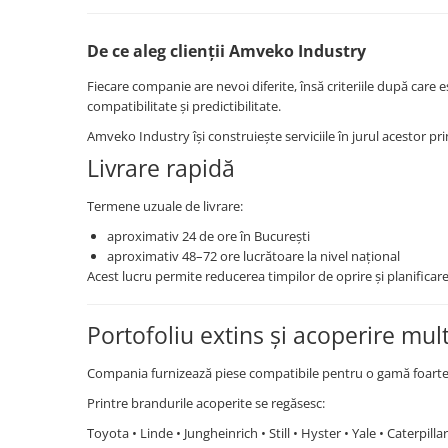
De ce aleg clienții Amveko Industry
Fiecare companie are nevoi diferite, însă criteriile după care e
compatibilitate și predictibilitate.
Amveko Industry își construiește serviciile în jurul acestor prin
Livrare rapidă
Termene uzuale de livrare:
aproximativ 24 de ore în București
aproximativ 48–72 ore lucrătoare la nivel național
Acest lucru permite reducerea timpilor de oprire și planificarea 
Portofoliu extins și acoperire mul
Compania furnizează piese compatibile pentru o gamă foarte la
Printre brandurile acoperite se regăsesc:
Toyota • Linde • Jungheinrich • Still • Hyster • Yale • Caterpil