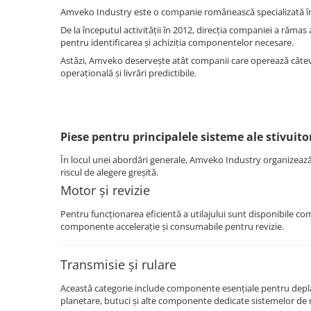
Amveko Industry este o companie românească specializată în f
De la începutul activității în 2012, direcția companiei a rămas
pentru identificarea și achiziția componentelor necesare.
Astăzi, Amveko deservește atât companii care operează câteva u
operațională și livrări predictibile.
Piese pentru principalele sisteme ale stivuito
În locul unei abordări generale, Amveko Industry organizează p
riscul de alegere greșită.
Motor și revizie
Pentru funcționarea eficientă a utilajului sunt disponibile comp
componente accelerație și consumabile pentru revizie.
Transmisie și rulare
Această categorie include componente esențiale pentru deplas
planetare, butuci și alte componente dedicate sistemelor de r