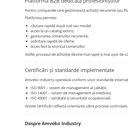
Platformă B2B dedicată profesioniștilor
Pentru companiile care gestionează achiziții recurente sau fl
Platforma permite:
căutare rapidă după cod sau model;
acces la un catalog extins;
gestionarea comenzilor recurente;
solicitare rapidă de oferte;
acces facil la istoricul comenzilor.
Astfel, procesul de achiziție devine mai rapid și mai ușor de c
Certificări și standarde implementate
Amveko Industry operează conform unor standarde internaț
ISO 9001 – sistem de management al calității;
ISO 14001 – sistem de management al mediului;
ISO 45001 – sănătate și securitate ocupațională.
Aceste certificări reflectă orientarea către procese controlate
Despre Amveko Industry