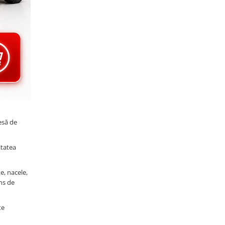
esă de
itatea
e, nacele,
ns de
te