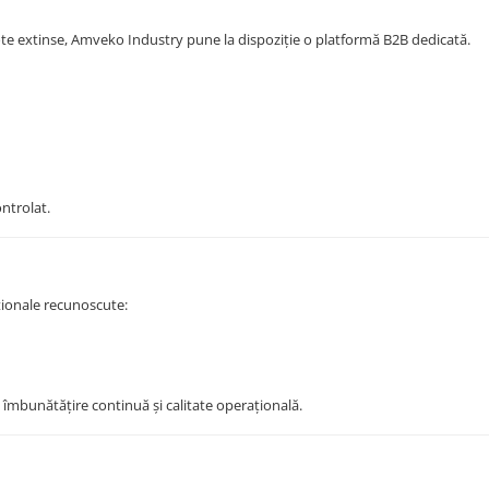
ote extinse, Amveko Industry pune la dispoziție o platformă B2B dedicată.
ontrolat.
ionale recunoscute:
, îmbunătățire continuă și calitate operațională.