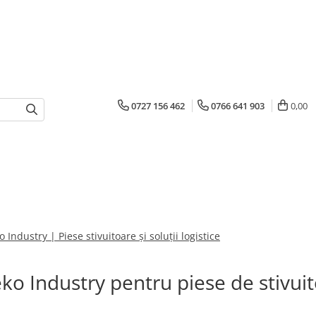
0727 156 462
0766 641 903
0,00
ndustry | Piese stivuitoare și soluții logistice
o Industry pentru piese de stivui