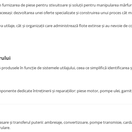
urnizarea de piese pentru stivuitoare și soluții pentru manipularea mărfuri
 aceeași: dezvoltarea unei oferte specializate și construirea unui proces cât 
tilaje, cât și organizații care administrează flote extinse și au nevoie de c
rului
rodusele în funcție de sistemele utilajului, ceea ce simplifică identificarea 
onente dedicate întreținerii și reparațiilor: piese motor, pompe ulei, garnitur
are și transferul puterii: ambreiaje, convertizoare, pompe transmisie, card
ulare.