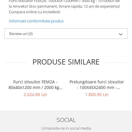
Furci stivuitor FEM2A- 100X45X1200mm / 3000 kg - 10100605 de
la Amveko! Stoc permanent, livrare rapida, 12 ani de experienta!
Cumpara online cu incredere!
Informatii conformitate produs
Review-uri
(0)
PRODUSE SIMILARE
Furci stivuitor FEM2A -
Prelungitoare furci stivuitor
80x40x1200 mm / 2000 kg -
- 100X45X2400 mm -
10095300
deschisa - 10181192
2.024,88 Lei
1.800,90 Lei
SOCIAL
Urmareste-ne in social media