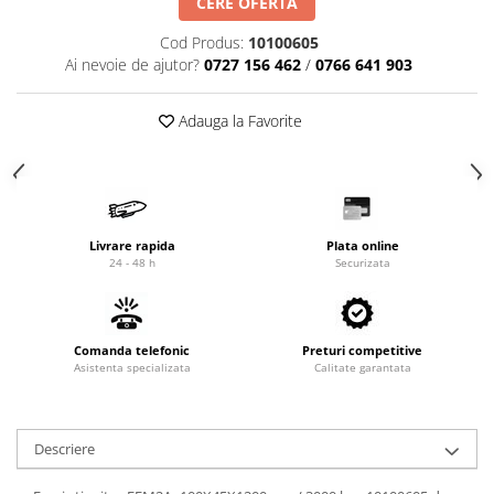
CERE OFERTA
Cardan
Casete directie
Cod Produs:
10100605
Ambreiaj
Fuzete
Ai nevoie de ajutor?
0727 156 462
/
0766 641 903
Convertizoare
Bielete
Alte piese transmisie
Capete de bara
Adauga la Favorite
Alimentare
Pivoti directie
Alte piese sistem directie
Pompe alimentare
Pompe injectie
Pompe amorsare
Livrare rapida
Plata online
Pompe combustibil
24 - 48 h
Securizata
Duze injector
Vaporizatoare
Solenoid
Comanda telefonic
Preturi competitive
Carburator
Asistenta specializata
Calitate garantata
Alte piese alimentare
Caroserie
Descriere
Kit-uri
Uleiuri