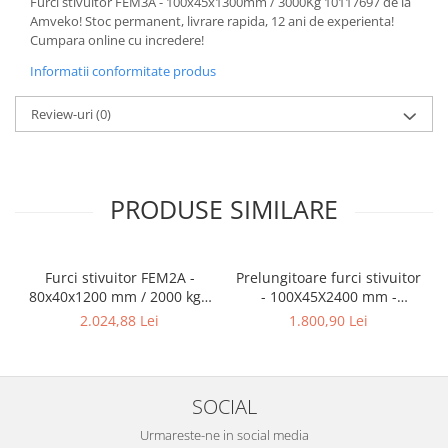
Furci stivuitor FEM3A - 100x45x1300mm / 3000Kg 10117697 de la
Amveko! Stoc permanent, livrare rapida, 12 ani de experienta!
Cumpara online cu incredere!
Informatii conformitate produs
Review-uri
(0)
PRODUSE SIMILARE
Furci stivuitor FEM2A -
Prelungitoare furci stivuitor
80x40x1200 mm / 2000 kg -
- 100X45X2400 mm -
10095300
deschisa - 10181192
2.024,88 Lei
1.800,90 Lei
SOCIAL
Urmareste-ne in social media