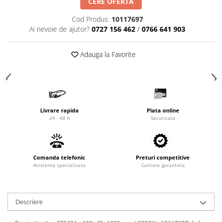
CERE OFERTA
Cardan
Casete directie
Cod Produs:
10117697
Ambreiaj
Fuzete
Ai nevoie de ajutor?
0727 156 462
/
0766 641 903
Convertizoare
Bielete
Alte piese transmisie
Capete de bara
Adauga la Favorite
Alimentare
Pivoti directie
Alte piese sistem directie
Pompe alimentare
Pompe injectie
Pompe amorsare
Livrare rapida
Plata online
Pompe combustibil
24 - 48 h
Securizata
Duze injector
Vaporizatoare
Solenoid
Comanda telefonic
Preturi competitive
Carburator
Asistenta specializata
Calitate garantata
Alte piese alimentare
Caroserie
Descriere
Kit-uri
Uleiuri