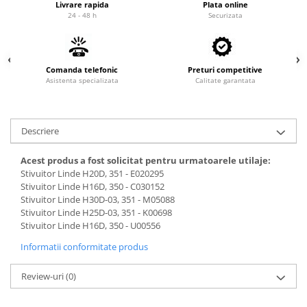
Livrare rapida
Plata online
Cardan
Casete directie
24 - 48 h
Securizata
Ambreiaj
Fuzete
Convertizoare
Bielete
Alte piese transmisie
Capete de bara
Comanda telefonic
Preturi competitive
Asistenta specializata
Calitate garantata
Alimentare
Pivoti directie
Alte piese sistem directie
Pompe alimentare
Pompe injectie
Descriere
Pompe amorsare
Pompe combustibil
Acest produs a fost solicitat pentru urmatoarele utilaje:
Stivuitor Linde H20D, 351 - E020295
Duze injector
Stivuitor Linde H16D, 350 - C030152
Vaporizatoare
Stivuitor Linde H30D-03, 351 - M05088
Solenoid
Stivuitor Linde H25D-03, 351 - K00698
Stivuitor Linde H16D, 350 - U00556
Carburator
Alte piese alimentare
Informatii conformitate produs
Caroserie
Review-uri
(0)
Kit-uri
Uleiuri